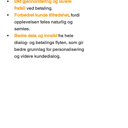
Økt gjennomføring og lavere 
frafall
ved betaling. 
Forbedret kunde tilfredshet
, fordi 
opplevelsen føles naturlig og 
sømløs. 
Bedre data og innsikt
 fra hele 
dialog- og betalings flyten, som gir 
bedre grunnlag for personalisering 
og videre kundedialog. 
Mange oppfatter integrerte 
betalingsløsninger som et “hot nytt 
grep”. Men i realiteten handler det om å 
bygge bro mellom 
dialog og 
handling
 på en måte som er intuitiv for 
kundene – og robust for virksomheten. 
Det er her verdien ligger: kunder som 
faktisk fullfører kjøpet fordi opplevelsen 
føles enkel og naturlig, samt at kunden 