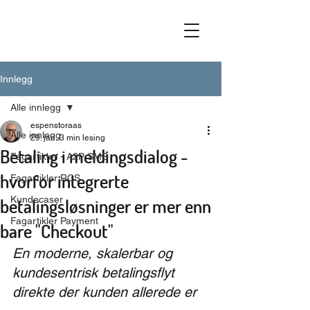
Innlegg
Alle innlegg
espenstoraas
Alle innlegg
29. jan.
3 min lesing
Betaling i meldingsdialog -
Fagartikler - A2P SMS
hvorfor integrerte
Fagartikler RCS
Kundecaser
betalingsløsninger er mer enn
Fagartikler Payment
bare "Checkout"
En moderne, skalerbar og 
kundesentrisk betalingsflyt 
direkte der kunden allerede er