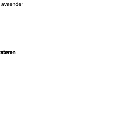
l avsender 
ratøren