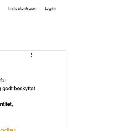
Innsikt & kundecaser
Logg inn
for 
 godt beskyttet 
titet, 
ndler 