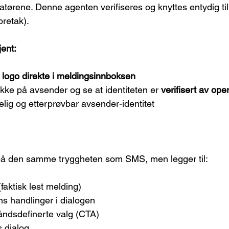
atørene. Denne agenten verifiseres og knyttes entydig ti
oretak).
ent:
 
logo direkte i meldingsinnboksen
kke på avsender og se at identiteten er 
verifisert av ope
elig og etterprøvbar avsender-identitet
å den samme tryggheten som SMS, men legger til:
faktisk lest melding)
ens handlinger i dialogen
åndsdefinerte valg (CTA)
s dialog