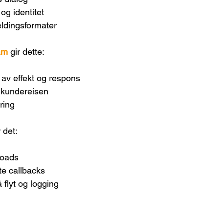
og identitet
meldingsformater
am 
gir dette:
 av effekt og respons
i kundereisen
ring
r det:
loads
e callbacks
 flyt og logging