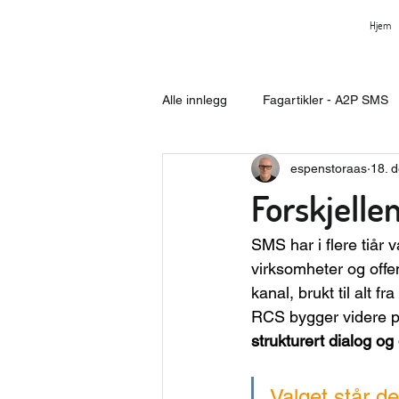
Hjem
Alle innlegg
Fagartikler - A2P SMS
espenstoraas
18. 
Forskjelle
SMS har i flere tiår 
virksomheter og offe
kanal, brukt til alt 
RCS bygger videre på
strukturert dialog og
Valget står d