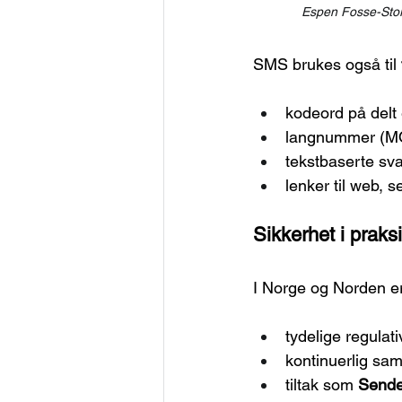
Espen Fosse-Stor
SMS brukes også til 
kodeord på delt
langnummer (M
tekstbaserte sv
lenker til web, s
Sikkerhet i praks
I Norge og Norden e
tydelige regulat
kontinuerlig sa
tiltak som 
Sende