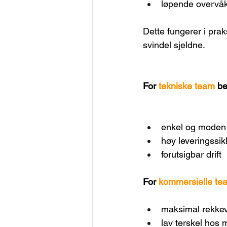
løpende overvåk
Dette fungerer i prak
svindel sjeldne.
For 
tekniske team
 b
enkel og moden 
høy leveringssik
forutsigbar drift
For 
kommersielle te
maksimal rekke
lav terskel hos 