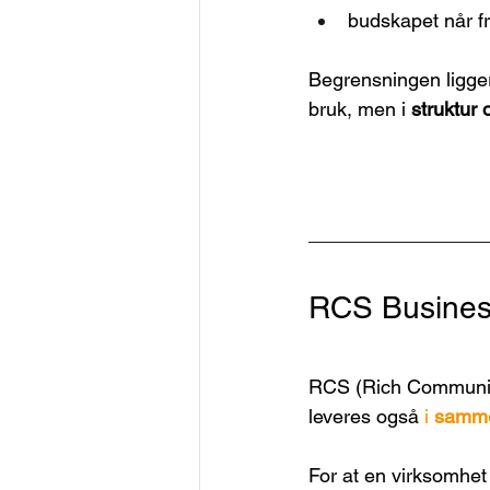
budskapet når f
Begrensningen ligger 
bruk, men i 
struktur 
RCS Busines
RCS (Rich Communica
leveres også 
i 
samme
For at en virksomhet 