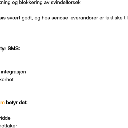
ning og blokkering av svindelforsøk
sis svært godt, og hos seriøse leverandører er faktiske tilf
etyr SMS:
integrasjon
kerhet
am 
betyr det:
vidde
mottaker