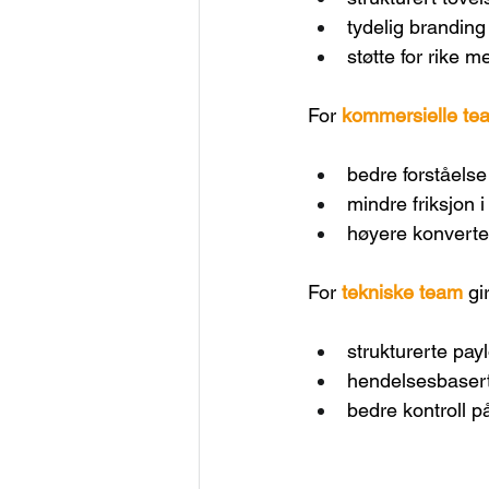
tydelig branding 
støtte for rike 
For 
kommersielle te
bedre forståelse
mindre friksjon 
høyere konverte
For 
tekniske team
 gi
strukturerte pay
hendelsesbasert
bedre kontroll på