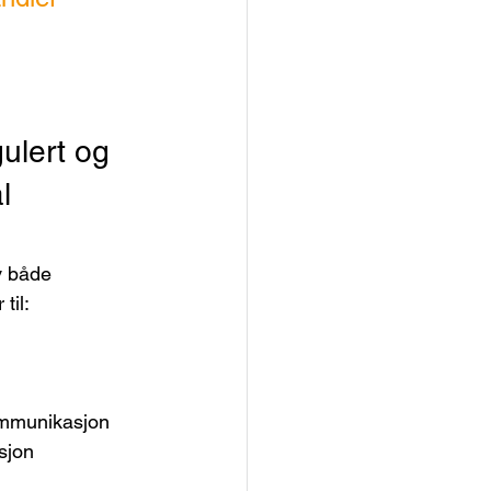
ulert og 
l
v både 
til:
kommunikasjon
sjon