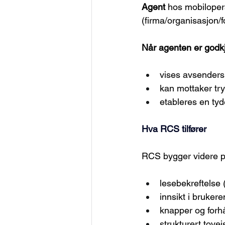
Agent
 hos mobiloper
(firma/organisasjon/f
Når agenten er godkj
vises avsenders
kan mottaker try
etableres en tyd
Hva RCS tilfører
RCS bygger videre p
lesebekreftelse (
innsikt i bruker
knapper og forh
strukturert tovei