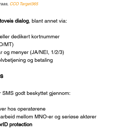
aas, 
CCO Target365
toveis dialog
, blant annet via:
 eller dedikert kortnummer
O/MT)
ar og menyer (JA/NEI, 1/2/3)
elvbetjening og betaling
is
r SMS godt beskyttet gjennom:
iver hos operatørene
marbeid mellom MNO-er og seriøse aktører
rID protection