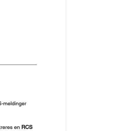
S-meldinger 
treres en 
RCS 