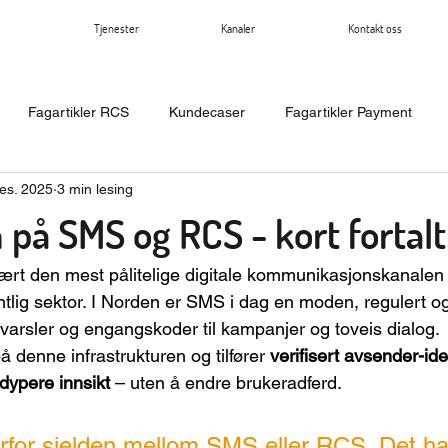
Tjenester
Kanaler
Kontakt oss
Fagartikler RCS
Kundecaser
Fagartikler Payment
des. 2025
3 min lesing
n på SMS og RCS - kort fortalt
vært den mest pålitelige digitale kommunikasjonskanalen 
ntlig sektor. I Norden er SMS i dag en moden, regulert og
fra varsler og engangskoder til kampanjer og toveis dialog.
 denne infrastrukturen og tilfører 
verifisert avsender-iden
 dypere innsikt
 – uten å endre brukeradferd.
erfor sjelden mellom SMS eller RCS. Det ha