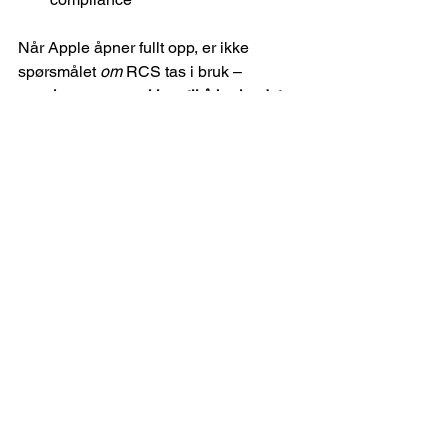
Når Apple åpner fullt opp, er ikke 
spørsmålet 
om
 RCS tas i bruk – 
men 
hvem som er klare til å bruke det 
riktig fra dag én
.
Konklusjon: 
Meldingsinnboksen er i 
ferd med å bli den nye 
appen
Dette handler ikke om å erstatte apper, 
men om å erkjenne realiteten:Kundene 
foretrekker å løse enkle og 
mellomkomplekse behov der de 
allerede er.
Meldingsinnboksen er alltid 
tilgjengelig, personlig og umiddelbar. 