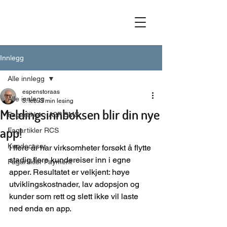
Innlegg
Alle innlegg
espenstoraas
Alle innlegg
3. feb.
3 min lesing
Meldingsinnboksen blir din nye
Fagartikler - A2P SMS
app!
Fagartikler RCS
Kundecaser
I flere år har virksomheter forsøkt å flytte 
stadig flere kundereiser inn i egne 
Fagartikler Payment
apper. Resultatet er velkjent: høye 
utviklingskostnader, lav adopsjon og 
kunder som rett og slett ikke vil laste 
ned enda en app.